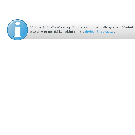
 V případě, že Vás Workshop StreTech zaujal a chtěli byste se zůčastnit, 
jako přílohu na náš kontaktní e-mail: 
stretech@fs.cvut.cz
 .